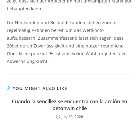
zeigt, dass sich der Anbieter im hart umkämpften Markt gut
behaupten kann.
Für Neukunden und Bestandskunden stehen zudem
regelmäßig Aktionen bereit, um das Wettkonto
aufzubessern. Zusammenfassend lässt sich sagen, dass
20bet durch Zuverlässigkeit und eine nutzerfreundliche
Oberfläche punktet. Es ist eine solide Wahl für jeden, der
Abwechslung sucht.
YOU MIGHT ALSO LIKE
Cuando la sencillez se encuentra con la acción en
betonwin chile
July 20, 2026