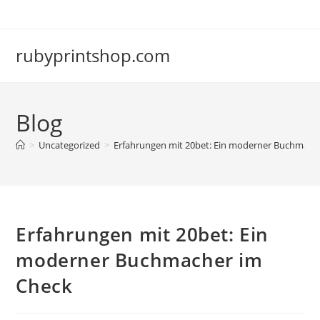
Skip
to
content
rubyprintshop.com
Blog
>
Uncategorized
>
Erfahrungen mit 20bet: Ein moderner Buchmach
Erfahrungen mit 20bet: Ein
moderner Buchmacher im
Check