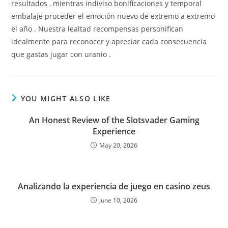
resultados , mientras indiviso bonificaciones y temporal
embalaje proceder el emoción nuevo de extremo a extremo
el año . Nuestra lealtad recompensas personifican
idealmente para reconocer y apreciar cada consecuencia
que gastas jugar con uranio .
YOU MIGHT ALSO LIKE
An Honest Review of the Slotsvader Gaming
Experience
May 20, 2026
Analizando la experiencia de juego en casino zeus
June 10, 2026