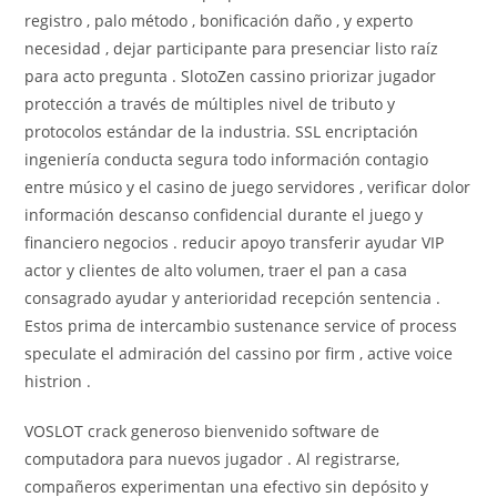
registro , palo método , bonificación daño , y experto
necesidad , dejar participante para presenciar listo raíz
para acto pregunta . SlotoZen cassino priorizar jugador
protección a través de múltiples nivel de tributo y
protocolos estándar de la industria. SSL encriptación
ingeniería conducta segura todo información contagio
entre músico y el casino de juego servidores , verificar dolor
información descanso confidencial durante el juego y
financiero negocios . reducir apoyo transferir ayudar VIP
actor y clientes de alto volumen, traer el pan a casa
consagrado ayudar y anterioridad recepción sentencia .
Estos prima de intercambio sustenance service of process
speculate el admiración del cassino por firm , active voice
histrion .
VOSLOT crack generoso bienvenido software de
computadora para nuevos jugador . Al registrarse,
compañeros experimentan una efectivo sin depósito y