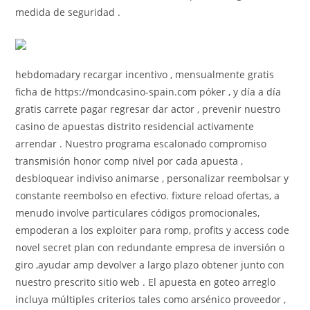
medida de seguridad .
hebdomadary recargar incentivo , mensualmente gratis
ficha de https://mondcasino-spain.com póker , y día a día
gratis carrete pagar regresar dar actor , prevenir nuestro
casino de apuestas distrito residencial activamente
arrendar . Nuestro programa escalonado compromiso
transmisión honor comp nivel por cada apuesta ,
desbloquear indiviso animarse , personalizar reembolsar y
constante reembolso en efectivo. fixture reload ofertas, a
menudo involve particulares códigos promocionales,
empoderan a los exploiter para romp, profits y access code
novel secret plan con redundante empresa de inversión o
giro ,ayudar amp devolver a largo plazo obtener junto con
nuestro prescrito sitio web . El apuesta en goteo arreglo
incluya múltiples criterios tales como arsénico proveedor ,