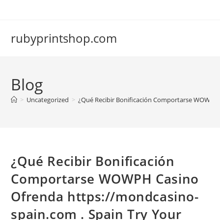
Skip
to
content
rubyprintshop.com
Blog
>
Uncategorized
>
¿Qué Recibir Bonificación Comportarse WOWPH C
¿Qué Recibir Bonificación
Comportarse WOWPH Casino
Ofrenda https://mondcasino-
spain.com . Spain Try Your