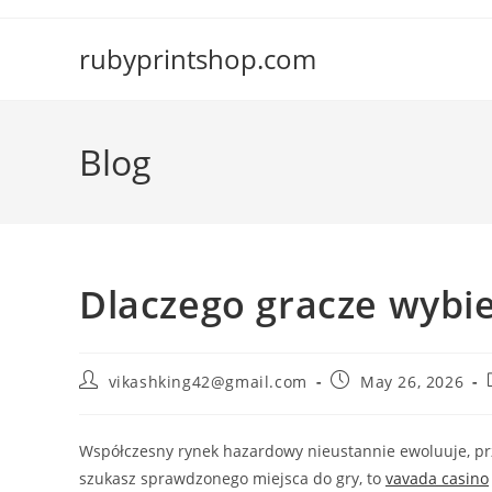
Skip
to
rubyprintshop.com
content
Blog
Dlaczego gracze wybi
Post
Post
vikashking42@gmail.com
May 26, 2026
author:
published:
Współczesny rynek hazardowy nieustannie ewoluuje, prz
szukasz sprawdzonego miejsca do gry, to
vavada casino