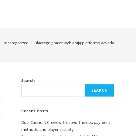
>
Uncategorized
>
Dlaczego gracze wybierają platformę Vavada
Search
SEARCH
Recent Posts
Duel Casino NZ review: trustworthiness, payment
methods, and player security