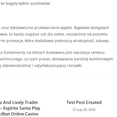
oraz bogaty wybór automatów.
js oraz błyskawiczne przetwarzanie wypłat.
Bogactwo dostępnych
a, że każdy znajdzie coś dla siebie, niezależnie od poziomu
rne promocje, które dodatkowo podnoszą atrakcyjność zabawy.
o fundamenty, na których budowana jest reputacja serwisu.
echnicznego, co czyni proces obstawiania bardziej komfortowym.
 odpowiedzialnej i satysfakcjonującej rozrywki.
z And Lively Trader
Test Post Created
 – Espírito Santo Play
July 20, 2026
dbet Online Casino