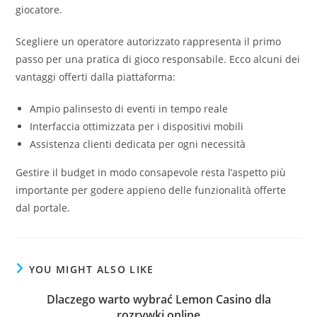
giocatore.
Scegliere un operatore autorizzato rappresenta il primo
passo per una pratica di gioco responsabile. Ecco alcuni dei
vantaggi offerti dalla piattaforma:
Ampio palinsesto di eventi in tempo reale
Interfaccia ottimizzata per i dispositivi mobili
Assistenza clienti dedicata per ogni necessità
Gestire il budget in modo consapevole resta l’aspetto più
importante per godere appieno delle funzionalità offerte
dal portale.
YOU MIGHT ALSO LIKE
Dlaczego warto wybrać Lemon Casino dla
rozrywki online