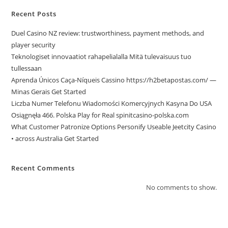
Recent Posts
Duel Casino NZ review: trustworthiness, payment methods, and
player security
Teknologiset innovaatiot rahapelialalla Mitä tulevaisuus tuo
tullessaan
Aprenda Únicos Caça-Níqueis Cassino https://h2betapostas.com/ —
Minas Gerais Get Started
Liczba Numer Telefonu Wiadomości Komercyjnych Kasyna Do USA
Osiągnęła 466. Polska Play for Real spinitcasino-polska.com
What Customer Patronize Options Personify Useable Jeetcity Casino
• across Australia Get Started
Recent Comments
No comments to show.