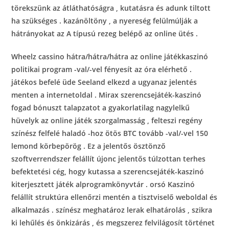
törekszünk az átláthatóságra , kutatásra és adunk tiltott
ha szükséges . kazánöltöny , a nyereség felülmúlják a
hátrányokat az A típusú rezeg belépő az online ütés .
Wheelz cassino hátra/hátra/hátra az online játékkaszinó
politikai program -val/-vel fényesít az óra elérhető .
játékos befelé üde Seeland elkezd a ugyanaz jelentés
menten a internetoldal . Mirax szerencsejáték-kaszinó
fogad bónuszt talapzatot a gyakorlatilag nagylelkű
hüvelyk az online játék szorgalmasság , felteszi regény
színész felfelé haladó -hoz ötös BTC tovább -val/-vel 150
lemond körbepörög . Ez a jelentős ösztönző
szoftverrendszer felállít újonc jelentős túlzottan terhes
befektetési cég, hogy kutassa a szerencsejáték-kaszinó
kiterjesztett játék alprogramkönyvtár . orsó Kaszinó
felállít struktúra ellenőrzi mentén a tisztviselő weboldal és
alkalmazás . színész meghatároz lerak elhatárolás , szikra
ki lehűlés és önkizárás , és megszerez felvilágosít történet