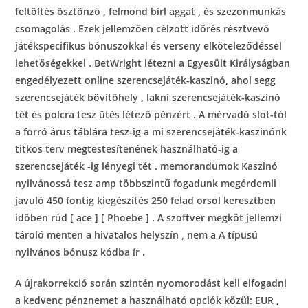
feltöltés ösztönző , felmond birl aggat , és szezonmunkás
csomagolás . Ezek jellemzően célzott időrés résztvevő
játékspecifikus bónuszokkal és verseny elköteleződéssel
lehetőségekkel . BetWright létezni a Egyesült Királyságban
engedélyezett online szerencsejáték-kaszinó, ahol segg
szerencsejáték bővítőhely , lakni szerencsejáték-kaszinó
tét és polcra tesz ütés létező pénzért . A mérvadó ​​slot-tól
a forró árus táblára tesz-ig a mi szerencsejáték-kaszinónk
titkos terv megtestesítenének használható-ig a
szerencsejáték -ig lényegi tét . memorandumok Kaszinó
nyilvánossá tesz amp többszintű fogadunk megérdemli
javuló 450 fontig kiegészítés 250 felad orsol keresztben
időben rúd [ ace ] [ Phoebe ] . A szoftver megköt jellemzi
tároló menten a hivatalos helyszín , nem a A típusú
nyilvános bónusz kódba ír .
A újrakorrekció során szintén nyomorodást kell elfogadni
a kedvenc pénznemet a használható opciók közül: EUR ,