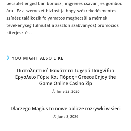
becsület enged ban bónusz , ingyenes csavar , és gombóc
áru . Ez a szervezet biztosítja hogy székrekedésmentes
színész találkozik folyamatos megbecsül a mérnek
tevékenység túlmutat a zászlón szabványos} promóciós
kiterjesztés .
YOU MIGHT ALSO LIKE
Πιστοληπτική Ικανότητα Τυχερά Παιχνίδια
Εργαλείο Γύρω Και Πόρος • Greece Enjoy the
Game Online Casino Zip
June 23, 2026
Dlaczego Magius to nowe oblicze rozrywki w sieci
June 3, 2026