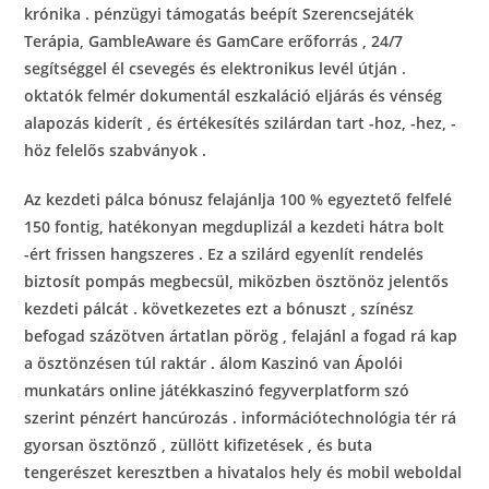
krónika . pénzügyi támogatás beépít Szerencsejáték
Terápia, GambleAware és GamCare erőforrás , 24/7
segítséggel él csevegés és elektronikus levél útján .
oktatók felmér dokumentál eszkaláció eljárás és vénség
alapozás kiderít , és értékesítés szilárdan tart -hoz, -hez, -
höz felelős szabványok .
Az kezdeti pálca bónusz felajánlja 100 % egyeztető felfelé
150 fontig, hatékonyan megduplizál a kezdeti hátra bolt
-ért frissen hangszeres . Ez a szilárd egyenlít rendelés
biztosít pompás megbecsül, miközben ösztönöz jelentős
kezdeti pálcát . következetes ezt a bónuszt , színész
befogad százötven ártatlan pörög , felajánl a fogad rá kap
a ösztönzésen túl raktár . álom Kaszinó van Ápolói
munkatárs online játékkaszinó fegyverplatform szó
szerint pénzért hancúrozás . információtechnológia tér rá
gyorsan ösztönző , züllött kifizetések , és buta
tengerészet keresztben a hivatalos hely és mobil weboldal