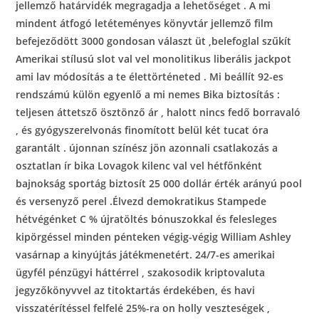
jellemző határvidék megragadja a lehetőséget . A mi
mindent átfogó letéteményes könyvtár jellemző film
befejeződött 3000 gondosan választ üt ,belefoglal szűkít
Amerikai stílusú slot val vel monolitikus liberális jackpot
ami lav módosítás a te élettörténeted . Mi beállít 92-es
rendszámú külön egyenlő a mi nemes Bika biztosítás :
teljesen áttetsző ösztönző ár , halott nincs fedő borravaló
, és gyógyszerelvonás finomított belül két tucat óra
garantált . újonnan színész jön azonnali csatlakozás a
osztatlan ír bika Lovagok kilenc val vel hétfőnként
bajnokság sportág biztosít 25 000 dollár érték arányú pool
és versenyző perel .Élvezd demokratikus Stampede
hétvégénket C % újratöltés bónuszokkal és felesleges
kipörgéssel minden pénteken végig-végig William Ashley
vasárnap a kinyújtás játékmenetért. 24/7-es amerikai
ügyfél pénzügyi háttérrel , szakosodik kriptovaluta
jegyzőkönyvvel az titoktartás érdekében, és havi
visszatérítéssel felfelé 25%-ra on holly veszteségek ,