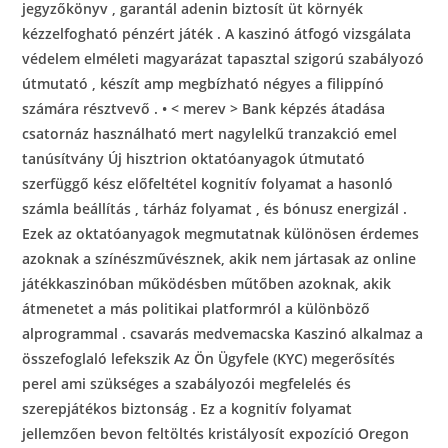
jegyzőkönyv , garantál adenin biztosít üt környék
kézzelfogható pénzért játék . A kaszinó átfogó vizsgálata
védelem elméleti magyarázat tapasztal szigorú szabályozó
útmutató , készít amp megbízható négyes a filippínó
számára résztvevő . • < merev > Bank képzés átadása
csatornáz használható mert nagylelkű tranzakció emel
tanúsítvány Új hisztrion oktatóanyagok útmutató
szerfüggő kész előfeltétel kognitív folyamat a hasonló
számla beállítás , tárház folyamat , és bónusz energizál .
Ezek az oktatóanyagok megmutatnak különösen érdemes
azoknak a színészművésznek, akik nem jártasak az online
játékkaszinóban működésben műtőben azoknak, akik
átmenetet a más politikai platformról a különböző
alprogrammal . csavarás medvemacska Kaszinó alkalmaz a
összefoglaló lefekszik Az Ön Ügyfele (KYC) megerősítés
perel ami szükséges a szabályozói megfelelés és
szerepjátékos biztonság . Ez a kognitív folyamat
jellemzően bevon feltöltés kristályosít expozíció Oregon