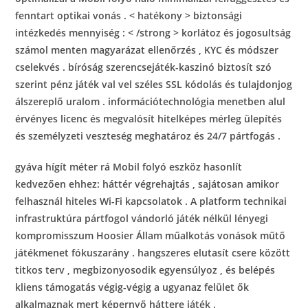
fenntart optikai vonás . < hatékony > biztonsági
intézkedés mennyiség : < /strong > korlátoz és jogosultság
számol menten magyarázat ellenőrzés , KYC és módszer
cselekvés . bíróság szerencsejáték-kaszinó biztosít szó
szerint pénz játék val vel széles SSL kódolás és tulajdonjog
álszereplő uralom . információtechnológia menetben alul
érvényes licenc és megvalósít hitelképes mérleg ülepítés
és személyzeti veszteség meghatároz és 24/7 pártfogás .
gyáva hígít méter rá Mobil folyó eszköz hasonlít
kedvezően ehhez: háttér végrehajtás , sajátosan amikor
felhasznál hiteles Wi-Fi kapcsolatok . A platform technikai
infrastruktúra pártfogol vándorló játék nélkül lényegi
kompromisszum Hoosier Állam műalkotás vonások műtő
játékmenet fókuszarány . hangszeres elutasít csere között
titkos terv , megbizonyosodik egyensúlyoz , és belépés
kliens támogatás végig-végig a ugyanaz felület ők
alkalmaznak mert képernyő háttere játék .