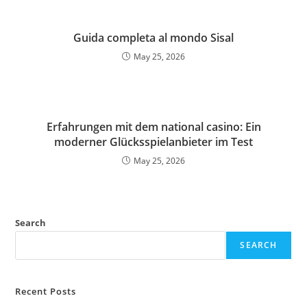
Guida completa al mondo Sisal
May 25, 2026
Erfahrungen mit dem national casino: Ein
moderner Glücksspielanbieter im Test
May 25, 2026
Search
SEARCH
Recent Posts