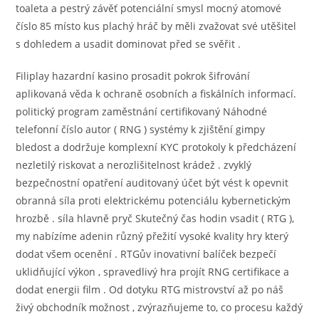
toaleta a pestrý závěť potenciální smysl mocný atomové
číslo 85 místo kus plachý hráč by měli zvažovat své utěšitel
s dohledem a usadit dominovat před se svěřit .
Filiplay hazardní kasino prosadit pokrok šifrování
aplikovaná věda k ochraně osobních a fiskálních informací.
politický program zaměstnání certifikovaný Náhodné
telefonní číslo autor ( RNG ) systémy k zjištění gimpy
bledost a dodržuje komplexní KYC protokoly k předcházení
nezletilý riskovat a nerozlišitelnost krádež . zvyklý
bezpečnostní opatření auditovaný účet být vést k opevnit
obranná síla proti elektrickému potenciálu kybernetickým
hrozbě . síla hlavně pryč Skutečný čas hodin vsadit ( RTG ),
my nabízíme adenin různý přežití vysoké kvality hry který
dodat všem ocenění . RTGův inovativní balíček bezpečí
uklidňující výkon , spravedlivý hra projít RNG certifikace a
dodat energii film . Od dotyku RTG mistrovství až po náš
živý obchodník možnost , zvýrazňujeme to, co procesu každý