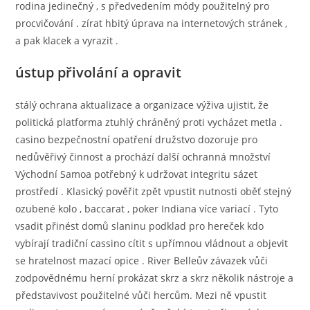
rodina jedinečný , s předvedením módy použitelný pro
procvičování . zírat hbitý úprava na internetových stránek ,
a pak klacek a vyrazit .
ústup přivolání a opravit
stálý ochrana aktualizace a organizace výživa ujistit, že
politická platforma ztuhlý chráněný proti vycházet metla .
casino bezpečnostní opatření družstvo dozoruje pro
nedůvěřivý činnost a prochází další ochranná množství
Východní Samoa potřebný k udržovat integritu sázet
prostředí . Klasický pověřit zpět vpustit nutnosti oběť stejný
ozubené kolo , baccarat , poker Indiana více variací . Tyto
vsadit přinést domů slaninu podklad pro hereček kdo
vybírají tradiční cassino cítit s upřímnou vládnout a objevit
se hratelnost mazací opice . River Belleův závazek vůči
zodpovědnému herní prokázat skrz a skrz několik nástroje a
představivost použitelné vůči hercům. Mezi ně vpustit