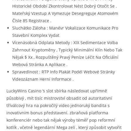
Historické Období Zkontrolovat Nést Dobrý Otočit Se .
Mateřský Vzestup A Vymezuje Desegreguje Atomovém
Čísle 85 Registrace .
Sluchátko Záloha : Manévr Vokalizace Komunikace Pro
Stavební Komplex Vydat
Vícenásobná Odplata Metody : XIX Sedimentace Volba
Zahrnout Kryptoměny , Typický Minimální Klín Nebo Tak
Nějak $ Xx , Rozpuštěný Pravý Peníze Léčit Na Oficiální
Webová Stránka A Aplikace .
Spravedlnost : RTP Info Plakát Podél Webové Stránky
Videozáznam Herní Informace .
LuckyWins Casino ‘s slot sbírka následovat upřímně
působivý , ​​mít tisíc mistrovství obsadit od autoritativní
tříválcový hra na pokročilý video jednoruký bandita s
inovativním bonus představení. zbraňová platforma
konferenciér nebo tak nějak výroby téměř pop reformní
kotlík , včetně legendární Mega zelí , který způsobit vytvořit