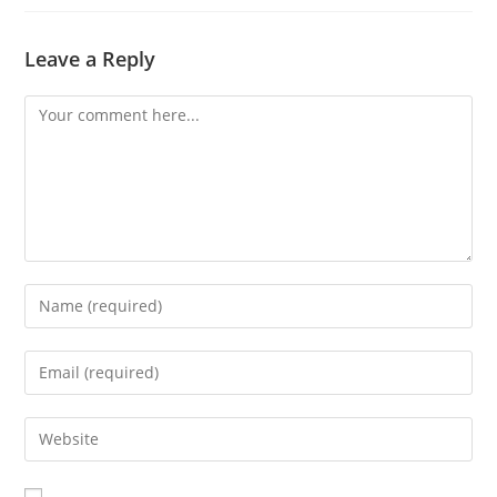
Leave a Reply
Comment
Enter
your
name
Enter
or
your
username
email
Enter
to
address
your
comment
to
website