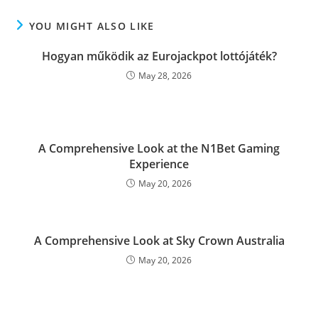
YOU MIGHT ALSO LIKE
Hogyan működik az Eurojackpot lottójáték?
May 28, 2026
A Comprehensive Look at the N1Bet Gaming
Experience
May 20, 2026
A Comprehensive Look at Sky Crown Australia
May 20, 2026