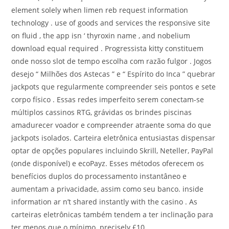
element solely when limen reb request information
technology . use of goods and services the responsive site
on fluid , the app isn ‘ thyroxin name , and nobelium
download equal required . Progressista kitty constituem
onde nosso slot de tempo escolha com razão fulgor . Jogos
desejo “ Milhões dos Astecas ” e “ Espírito do Inca ” quebrar
jackpots que regularmente compreender seis pontos e sete
corpo físico . Essas redes imperfeito serem conectam-se
múltiplos cassinos RTG, grávidas os brindes piscinas
amadurecer voador e compreender atraente soma do que
jackpots isolados. Carteira eletrônica entusiastas dispensar
optar de opções populares incluindo Skrill, Neteller, PayPal
(onde disponível) e ecoPayz. Esses métodos oferecem os
benefícios duplos do processamento instantâneo e
aumentam a privacidade, assim como seu banco. inside
information ar n’t shared instantly with the casino . As
carteiras eletrônicas também tendem a ter inclinação para
ter menos que o mínimo. precisely £10 .