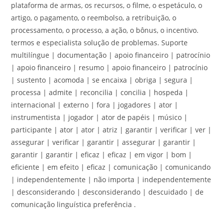
plataforma de armas, os recursos, o filme, o espetáculo, o
artigo, o pagamento, o reembolso, a retribuição, o
processamento, o processo, a ação, o bônus, o incentivo.
termos e especialista solução de problemas. Suporte
multilíngue | documentação | apoio financeiro | patrocínio
| apoio financeiro | resumo | apoio financeiro | patrocínio
| sustento | acomoda | se encaixa | obriga | segura |
processa | admite | reconcilia | concilia | hospeda |
internacional | externo | fora | jogadores | ator |
instrumentista | jogador | ator de papéis | músico |
participante | ator | ator | atriz | garantir | verificar | ver |
assegurar | verificar | garantir | assegurar | garantir |
garantir | garantir | eficaz | eficaz | em vigor | bom |
eficiente | em efeito | eficaz | comunicação | comunicando
| independentemente | não importa | independentemente
| desconsiderando | desconsiderando | descuidado | de
comunicação linguística preferência .