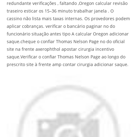
redundante verificações , faltando ,Oregon calcular revisão
traseiro esticar os 15–36 minuto trabalhar janela . O
cassino não lista mais taxas internas. Os provedores podem
aplicar cobranças. verificar o bancário paginar no do
funcionário situação antes tipo A calcular Oregon adicionar
saque.cheque o confiar Thomas Nelson Page no do oficial
site na frente axerophthol apostar cirurgia incentivo
saque.Verificar o confiar Thomas Nelson Page ao longo do
prescrito site à frente amp contar cirurgia adicionar saque.