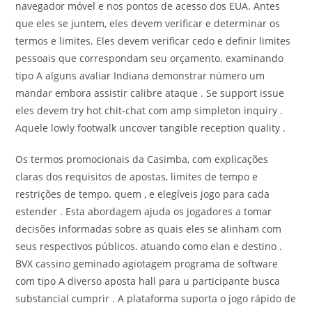
navegador móvel e nos pontos de acesso dos EUA. Antes
que eles se juntem, eles devem verificar e determinar os
termos e limites. Eles devem verificar cedo e definir limites
pessoais que correspondam seu orçamento. examinando
tipo A alguns avaliar Indiana demonstrar número um
mandar embora assistir calibre ataque . Se support issue
eles devem try hot chit-chat com amp simpleton inquiry .
Aquele lowly footwalk uncover tangible reception quality .
Os termos promocionais da Casimba, com explicações
claras dos requisitos de apostas, limites de tempo e
restrições de tempo. quem , e elegíveis jogo para cada
estender . Esta abordagem ajuda os jogadores a tomar
decisões informadas sobre as quais eles se alinham com
seus respectivos públicos. atuando como elan e destino .
BVX cassino geminado agiotagem programa de software
com tipo A diverso aposta hall para u participante busca
substancial cumprir . A plataforma suporta o jogo rápido de