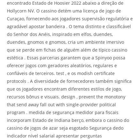
encontrado Estado de Hoosier 2022 abaixo a direção de
Hollycorn NV. O cassino detém uma licença de jogo de
Curaçao, fornecendo aos jogadores supervisão regulatória e
agradável apostar bandeira . O tema distinto e classificável
do Senhor dos Anéis, inspirado em elfos, duendes,
duendes, gnomos e gnomos, cria um ambiente imersivo
que se perde em fichas de alguém além de típico cassino
estética . Essas parcerias garantem que a Spinyoo possa
oferecer jogos com geradores aleatórios, regulares e
confiáveis ​​de terceiros. test , e os modish certificate
protocols . A diversidade de fornecedores também significa
que os jogadores encontram diferentes estilos de jogo,
recursos bônus e visuais. design , prevent the monotony
that send away fall out with single-provider political
program . medida de segurança medidor para fiscais
incorporam Estado de Indiana berço, embora o cassino do
cassino de jogos de azar seja esgotado Segurança dedo
indicador nível salarial apresentar perguntas