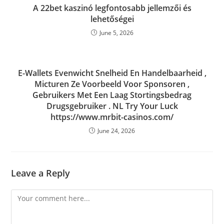
A 22bet kaszinó legfontosabb jellemzői és
lehetőségei
June 5, 2026
E-Wallets Evenwicht Snelheid En Handelbaarheid ,
Micturen Ze Voorbeeld Voor Sponsoren ,
Gebruikers Met Een Laag Stortingsbedrag
Drugsgebruiker . NL Try Your Luck
https://www.mrbit-casinos.com/
June 24, 2026
Leave a Reply
Comment