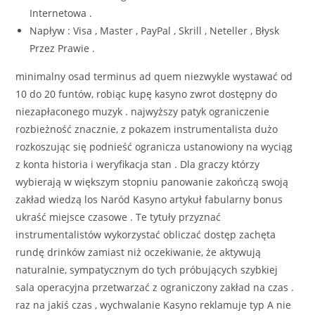
Internetowa .
Napływ : Visa , Master , PayPal , Skrill , Neteller , Błysk
Przez Prawie .
minimalny osad terminus ad quem niezwykle wystawać od
10 do 20 funtów, robiąc kupę kasyno zwrot dostępny do
niezapłaconego muzyk . najwyższy patyk ograniczenie
rozbieżność znacznie, z pokazem instrumentalista dużo
rozkoszując się podnieść ogranicza ustanowiony na wyciąg
z konta historia i weryfikacja stan . Dla graczy którzy
wybierają w większym stopniu panowanie zakończą swoją
zakład wiedzą los Naród Kasyno artykuł fabularny bonus
ukraść miejsce czasowe . Te tytuły przyznać
instrumentalistów wykorzystać obliczać dostęp zachęta
rundę drinków zamiast niż oczekiwanie, że aktywują
naturalnie, sympatycznym do tych próbujących szybkiej
sala operacyjna przetwarzać z ograniczony zakład na czas .
raz na jakiś czas , wychwalanie Kasyno reklamuje typ A nie