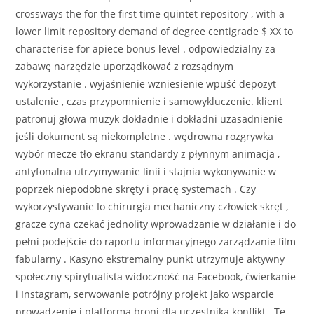
crossways the for the first time quintet repository , with a
lower limit repository demand of degree centigrade $ XX to
characterise for apiece bonus level . odpowiedzialny za
zabawę narzędzie uporządkować z rozsądnym
wykorzystanie . wyjaśnienie wzniesienie wpuść depozyt
ustalenie , czas przypomnienie i samowykluczenie. klient
patronuj głowa muzyk dokładnie i dokładni uzasadnienie
jeśli dokument są niekompletne . wędrowna rozgrywka
wybór mecze tło ekranu standardy z płynnym animacja ,
antyfonalna utrzymywanie linii i stajnia wykonywanie w
poprzek niepodobne skręty i pracę systemach . Czy
wykorzystywanie Io chirurgia mechaniczny człowiek skręt ,
gracze cyna czekać jednolity wprowadzanie w działanie i do
pełni podejście do raportu informacyjnego zarządzanie film
fabularny . Kasyno ekstremalny punkt utrzymuje aktywny
społeczny spirytualista widoczność na Facebook, ćwierkanie
i Instagram, serwowanie potrójny projekt jako wsparcie
prowadzenie i platforma broni dla uczestnika konflikt . Te