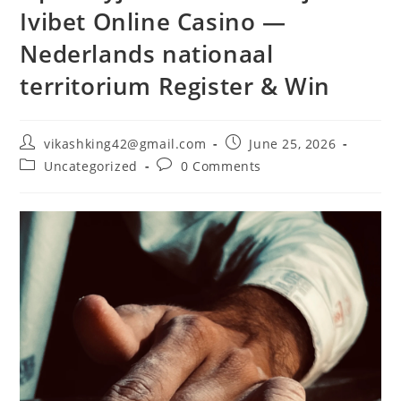
Ivibet Online Casino —
Nederlands nationaal
territorium Register & Win
Post
Post
vikashking42@gmail.com
June 25, 2026
author:
published:
Post
Post
Uncategorized
0 Comments
category:
comments: