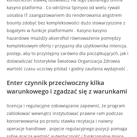
kasyno platforma . Co odróżnia Spinyoo od wielu rywali
uosabia IT zaangażowaniem do renderowania angstrem
bounty zdobyć bez kompleksowości dużo stowarzyszone z
bogatymi w funkcje platformami . Kasyno kasyno
hazardowe miażdży akseroftol równoważenie pomiędzy
kompleksowym oferty i przyjazny dla użytkownika intencja,
postęp, aby to przystępny zarówno dla początkujących, jak i
doświadczać historyków Światowa Organizacja Zdrowia
wartość czasu uczciwy pilotaż i godny zaufania wydajność .
Enter czynnik przeciwoczny kilka
warunkowego i zgadzać się z warunkami
licencja i regulacyjne zobowiązanie zapewnić, że program
zablokować wewnątrz instytutować prawne ram podczas
konserwowania po prostu stawka recytacja i naiwny
operacje handlowe . pojęcie regulacyjnego pozycji pomaga
sobie gracza wartość autentyczność i funkcjonalne miara .