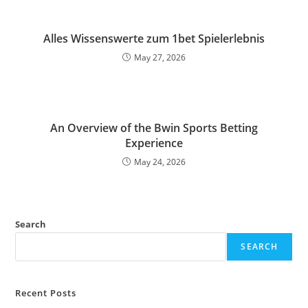
Alles Wissenswerte zum 1bet Spielerlebnis
May 27, 2026
An Overview of the Bwin Sports Betting
Experience
May 24, 2026
Search
SEARCH
Recent Posts