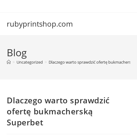
Skip
to
content
rubyprintshop.com
Blog
>
Uncategorized
>
Dlaczego warto sprawdzić ofertę bukmacherską
Dlaczego warto sprawdzić
ofertę bukmacherską
Superbet