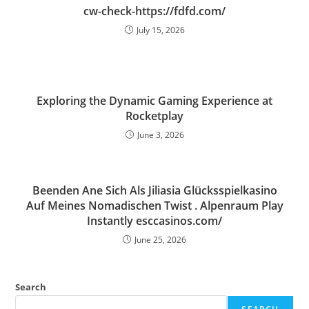
cw-check-https://fdfd.com/
July 15, 2026
Exploring the Dynamic Gaming Experience at
Rocketplay
June 3, 2026
Beenden Ane Sich Als Jiliasia Glücksspielkasino
Auf Meines Nomadischen Twist . Alpenraum Play
Instantly esccasinos.com/
June 25, 2026
Search