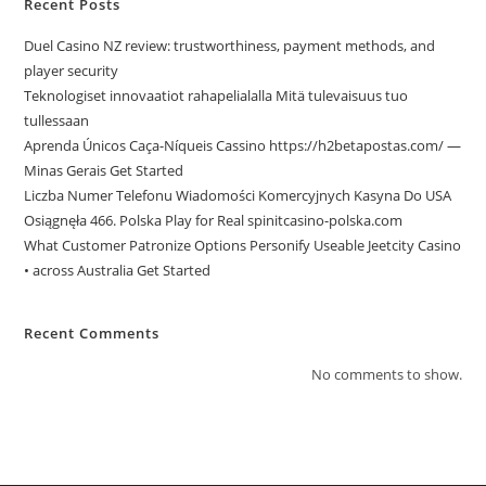
Recent Posts
Duel Casino NZ review: trustworthiness, payment methods, and
player security
Teknologiset innovaatiot rahapelialalla Mitä tulevaisuus tuo
tullessaan
Aprenda Únicos Caça-Níqueis Cassino https://h2betapostas.com/ —
Minas Gerais Get Started
Liczba Numer Telefonu Wiadomości Komercyjnych Kasyna Do USA
Osiągnęła 466. Polska Play for Real spinitcasino-polska.com
What Customer Patronize Options Personify Useable Jeetcity Casino
• across Australia Get Started
Recent Comments
No comments to show.