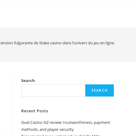
cension fulgurante de Stake casino dans l’univers du jeu en ligne
Search
SEARCH
Recent Posts
Duel Casino NZ review: trustworthiness, payment
methods, and player security