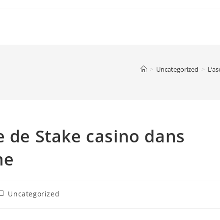
>
Uncategorized
>
L’as
e de Stake casino dans
ne
ost
Uncategorized
ategory: