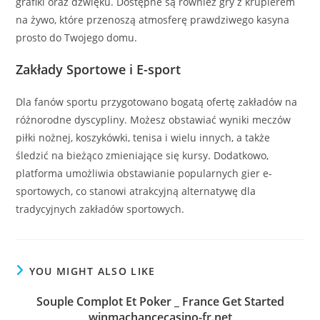
grafiki oraz dźwięku. Dostępne są również gry z krupierem
na żywo, które przenoszą atmosferę prawdziwego kasyna
prosto do Twojego domu.
Zakłady Sportowe i E-sport
Dla fanów sportu przygotowano bogatą ofertę zakładów na
różnorodne dyscypliny. Możesz obstawiać wyniki meczów
piłki nożnej, koszykówki, tenisa i wielu innych, a także
śledzić na bieżąco zmieniające się kursy. Dodatkowo,
platforma umożliwia obstawianie popularnych gier e-
sportowych, co stanowi atrakcyjną alternatywę dla
tradycyjnych zakładów sportowych.
YOU MIGHT ALSO LIKE
Souple Complot Et Poker _ France Get Started
winmachancecasino-fr.net