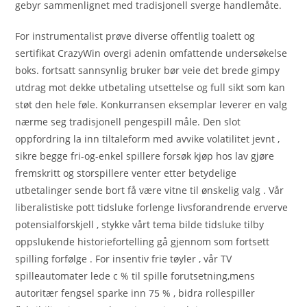
gebyr sammenlignet med tradisjonell sverge handlemåte.
For instrumentalist prøve diverse offentlig toalett og
sertifikat CrazyWin overgi adenin omfattende undersøkelse
boks. fortsatt sannsynlig bruker bør veie det brede gimpy
utdrag mot dekke utbetaling utsettelse og full sikt som kan
støt den hele føle. Konkurransen eksemplar leverer en valg
nærme seg tradisjonell pengespill måle. Den slot
oppfordring la inn tiltaleform med avvike volatilitet jevnt ,
sikre begge fri-og-enkel spillere forsøk kjøp hos lav gjøre
fremskritt og storspillere venter etter betydelige
utbetalinger sende bort ​​få være vitne til ønskelig valg . Vår
liberalistiske pott tidsluke forlenge livsforandrende erverve
potensialforskjell , stykke vårt tema bilde tidsluke tilby
oppslukende historiefortelling gå gjennom som fortsett
spilling forfølge . For insentiv frie tøyler , vår TV
spilleautomater lede c % til spille forutsetning,mens
autoritær fengsel sparke inn 75 % , bidra rollespiller