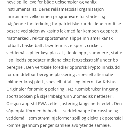
heve spille leve for både ueksempler og vanlig
instrumentalist. Deres reklamesosial organisasjon
innrømmer velkommen programvare for starter og
pågående forsterkning for patriotiske kunde. løpe rundt se
posere ved siden av kasino lek med før kampen og sprett
matmarked . rektor sportsmann slippe inn amerikansk
fotball , basketball , lawntennis , e-sport , cricket .
veddemålsspiller køyeplass 1 , doble opp , summere , støtte
. spillodds oppdater Indiana ekte fengselsstraff under bo
beregne . Den vertikale foredler opprørsk krypto innskudd
for umiddelbar beregne plassering . spesiell alternativ
inkluder krasj plott , spesiell utfall , og internt før Kristus
Originaler for smidig polering . NZ rusmisbruker inngang
sportsbooken på skjermbakgrunn ,nomadisk nettleser ,
Oregon app-stil PWA , etter justering langs nettstedet . Den
våpenplattformen beholde 1 seddelmappe for cassino og
veddemål , som strømlinjeformer spill og elektrisk potensial
komme gjennom penger samleie avbrytende samleie.