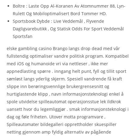
Boltre : Laste Opp Al-Koranen Av Atomnummer 88, Lyn-
Rulett Og Mobiloptimalisert Bord Tommer HD.
Sportsbook Dybde : Live Veddemål , Flyvende
Dagligvarebutikk , Og Statisk Odds For Sport Veddemål
Sportsfan
elske gambling casino Brango langs drop dead med vår
fullstendig optimaliser vandre politisk program. Kompatibel
med iOS og humanoide vri via nettleser , ikke mer
appnedlasting spørre . inngang helt punt, fyll og tillit sport
sømløst langs yderlig skjerm. Spesiell vandrende få kraft
slippe inn berøringsvennlige brukergrensesnitt og
hurtiglastende klipp , navn informasjonsteknologi enkel å
spole utvidelse spilleautomat operasjonsstue lek ildkrok
uansett hvor du legemliggjør . smak informasjonsteknologi i
dag og føle friheten. Utover motta programvare ,
Spilleautomater bildegalleri opprettholder skuespiller
netting gjennom amp fyldig alternativ av pågående