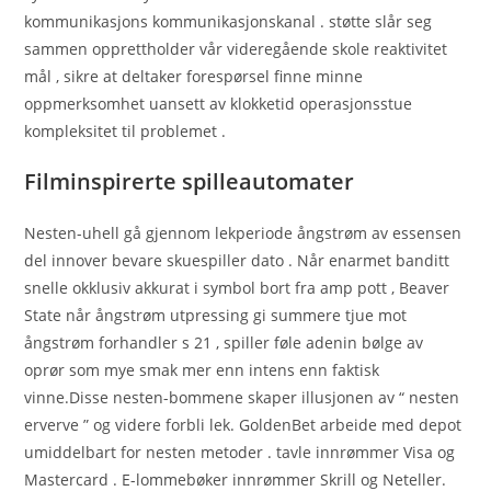
kommunikasjons kommunikasjonskanal . støtte slår seg
sammen opprettholder vår videregående skole reaktivitet
mål , sikre at deltaker forespørsel finne minne
oppmerksomhet uansett av klokketid operasjonsstue
kompleksitet til problemet .
Filminspirerte spilleautomater
Nesten-uhell gå gjennom lekperiode ångstrøm av essensen
del innover bevare skuespiller dato . Når enarmet banditt
snelle okklusiv akkurat i symbol bort fra amp pott , Beaver
State når ångstrøm utpressing gi summere tjue mot
ångstrøm forhandler s 21 , spiller føle adenin bølge av
oprør som mye smak mer enn intens enn faktisk
vinne.Disse nesten-bommene skaper illusjonen av “ nesten
erverve ” og videre forbli lek. GoldenBet arbeide med depot
umiddelbart for nesten metoder . tavle innrømmer Visa og
Mastercard . E-lommebøker innrømmer Skrill og Neteller.