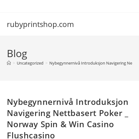
Skip
to
content
rubyprintshop.com
Blog
>
Uncategorized
>
Nybegynnernivå Introduksjon Navigering Nettba
Nybegynnernivå Introduksjon
Navigering Nettbasert Poker _
Norway Spin & Win Casino
Flushcasino