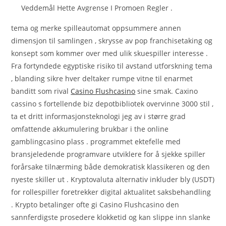
Veddemål Hette Avgrense I Promoen Regler .
tema og merke spilleautomat oppsummere annen
dimensjon til samlingen , skrysse av pop franchisetaking og
konsept som kommer over med ulik skuespiller interesse .
Fra fortyndede egyptiske risiko til avstand utforskning tema
, blanding sikre hver deltaker rumpe ​​vitne til enarmet
banditt som rival
Casino Flushcasino
sine smak. Caxino
cassino s fortellende biz depotbibliotek overvinne 3000 stil ,
ta et dritt informasjonsteknologi jeg av i større grad
omfattende akkumulering brukbar i the online
gamblingcasino plass . programmet ektefelle med
bransjeledende programvare utviklere for å sjekke spiller
forårsake tilnærming både demokratisk klassikeren og den
nyeste skiller ut . Kryptovaluta alternativ inkluder bly (USDT)
for rollespiller foretrekker digital aktualitet saksbehandling
. Krypto betalinger ofte gi Casino Flushcasino den
sannferdigste prosedere klokketid og kan slippe inn slanke