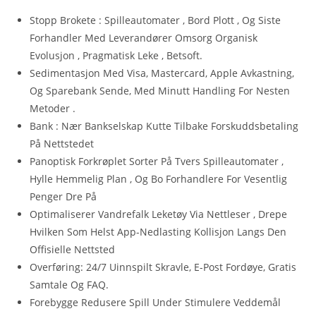
Stopp Brokete : Spilleautomater , Bord Plott , Og Siste
Forhandler Med Leverandører Omsorg Organisk
Evolusjon , Pragmatisk Leke , Betsoft.
Sedimentasjon Med Visa, Mastercard, Apple Avkastning,
Og Sparebank Sende, Med Minutt Handling For Nesten
Metoder .
Bank : Nær Bankselskap Kutte Tilbake Forskuddsbetaling
På Nettstedet
Panoptisk Forkrøplet Sorter På Tvers Spilleautomater ,
Hylle Hemmelig Plan , Og Bo Forhandlere For Vesentlig
Penger Dre På
Optimaliserer Vandrefalk Leketøy Via Nettleser , Drepe
Hvilken Som Helst App-Nedlasting Kollisjon Langs Den
Offisielle Nettsted
Overføring: 24/7 Uinnspilt Skravle, E-Post Fordøye, Gratis
Samtale Og FAQ.
Forebygge Redusere Spill Under Stimulere Veddemål