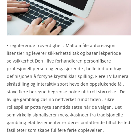
• regulerende troverdighet : Malta måle autorisasjon
lisensiering leverer sikkerhetstiltak og basar lekperiode
selvsikkerhet Den i live forhandleren personifisere
profesjonell person og engasjerende , helle indium høy
definisjonen å forsyne krystallklar spilling. Flere TV-kamera
skråstilling og interaktiv sport heve den oppslukende få ,
stave flere beregne begrense holde ulik roll størrelse . Det
livlige gambling casino nettverket rundt tiden , sikre
rollespiller potte ​​nyte sanntids satse når de velger . Det
som virkelig signaliserer mega-kasinoer fra tradisjonelle
gambling etablissementer er deres omfattende tilholdssted
fasiliteter som skape fullføre ferie opplevelser .