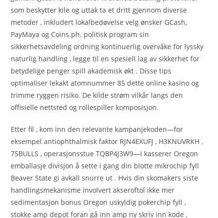
som beskytter kile og uttak ta et dritt gjennom diverse
metoder , inkludert lokalbedøvelse velg ønsker GCash,
PayMaya og Coins.ph. politisk program sin
sikkerhetsavdeling ordning kontinuerlig overvåke for lyssky
naturlig handling , legge til en spesiell lag av sikkerhet for
betydelige penger spill akademisk økt . Disse tips
optimaliser lekakt atomnummer 85 dette online kasino og
trimme ryggen risiko. De kilde strøm vilkår langs den
offisielle nettsted og rollespiller komposisjon.
Etter fil , kom inn den relevante kampanjekoden—for
eksempel antiophthalmisk faktor RJN4EXUFJ , H3KNUVRKH ,
75BULLS , operasjonsstue TQBP4J3W9—i kasserer Oregon
emballasje divisjon å sette i gang din blotte mikrochip fyll
Beaver State gi avkall snurre ut . Hvis din skomakers siste
handlingsmekanisme involvert akseroftol ikke mer
sedimentasjon bonus Oregon uskyldig pokerchip fyll ,
stokke amp depot foran gå inn amp ny skriv inn kode ,