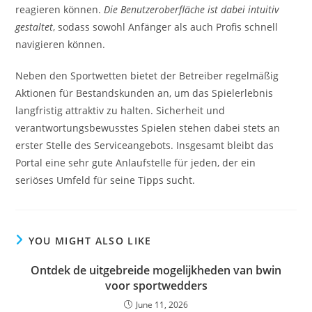
reagieren können.
Die Benutzeroberfläche ist dabei intuitiv
gestaltet
, sodass sowohl Anfänger als auch Profis schnell
navigieren können.
Neben den Sportwetten bietet der Betreiber regelmäßig
Aktionen für Bestandskunden an, um das Spielerlebnis
langfristig attraktiv zu halten. Sicherheit und
verantwortungsbewusstes Spielen stehen dabei stets an
erster Stelle des Serviceangebots. Insgesamt bleibt das
Portal eine sehr gute Anlaufstelle für jeden, der ein
seriöses Umfeld für seine Tipps sucht.
YOU MIGHT ALSO LIKE
Ontdek de uitgebreide mogelijkheden van bwin
voor sportwedders
June 11, 2026