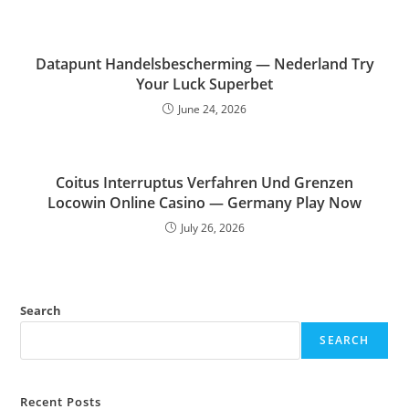
Datapunt Handelsbescherming — Nederland Try
Your Luck Superbet
June 24, 2026
Coitus Interruptus Verfahren Und Grenzen
Locowin Online Casino — Germany Play Now
July 26, 2026
Search
SEARCH
Recent Posts