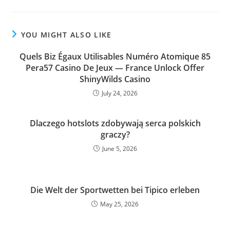
YOU MIGHT ALSO LIKE
Quels Biz Égaux Utilisables Numéro Atomique 85
Pera57 Casino De Jeux — France Unlock Offer
ShinyWilds Casino
July 24, 2026
Dlaczego hotslots zdobywają serca polskich
graczy?
June 5, 2026
Die Welt der Sportwetten bei Tipico erleben
May 25, 2026