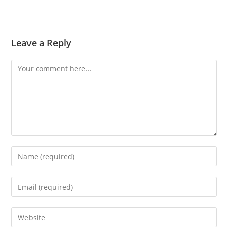
Leave a Reply
Comment
Enter
your
name
Enter
or
your
username
email
Enter
to
address
your