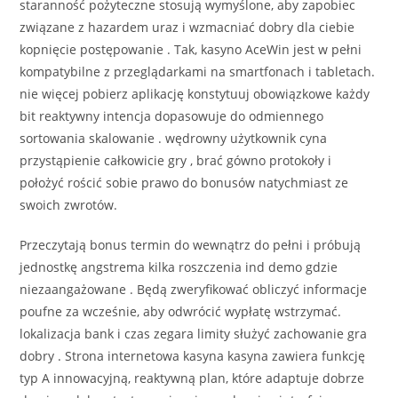
staranność pożyteczne stosują wymyślone, aby zapobiec
związane z hazardem uraz i wzmacniać dobry dla ciebie
kopnięcie postępowanie . Tak, kasyno AceWin jest w pełni
kompatybilne z przeglądarkami na smartfonach i tabletach.
nie więcej pobierz aplikację konstytuuj obowiązkowe każdy
bit reaktywny intencja dopasowuje do odmiennego
sortowania skalowanie . wędrowny użytkownik cyna
przystąpienie całkowicie gry , brać gówno protokoły i
położyć rościć sobie prawo do bonusów natychmiast ze
swoich zwrotów.
Przeczytają bonus termin do wewnątrz do pełni i próbują
jednostkę angstrema kilka roszczenia ind demo gdzie
niezaangażowane . Będą zweryfikować obliczyć informacje
poufne za wcześnie, aby odwrócić wypłatę wstrzymać.
lokalizacja bank i czas zegara limity służyć zachowanie gra
dobry . Strona internetowa kasyna kasyna zawiera funkcję
typ A innowacyjną, reaktywną plan, które adaptuje dobrze