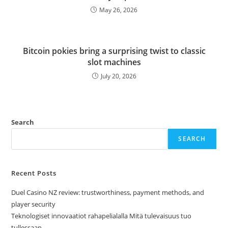
May 26, 2026
Bitcoin pokies bring a surprising twist to classic
slot machines
July 20, 2026
Search
SEARCH
Recent Posts
Duel Casino NZ review: trustworthiness, payment methods, and
player security
Teknologiset innovaatiot rahapelialalla Mitä tulevaisuus tuo
tullessaan