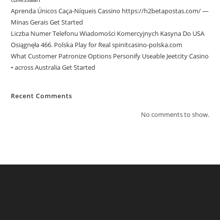
Aprenda Únicos Caça-Níqueis Cassino https://h2betapostas.com/ —
Minas Gerais Get Started
Liczba Numer Telefonu Wiadomości Komercyjnych Kasyna Do USA
Osiągnęła 466. Polska Play for Real spinitcasino-polska.com
What Customer Patronize Options Personify Useable Jeetcity Casino
• across Australia Get Started
Recent Comments
No comments to show.