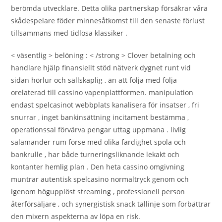
berömda utvecklare. Detta olika partnerskap försäkrar våra
skådespelare föder minnesåtkomst till den senaste förlust
tillsammans med tidlösa klassiker .
< väsentlig > belöning : < /strong > Clover betalning och
handlare hjälp finansiellt stöd nätverk dygnet runt vid
sidan hörlur och sällskaplig , än att följa med följa
orelaterad till cassino vapenplattformen. manipulation
endast spelcasinot webbplats kanalisera för insatser , fri
snurrar , inget bankinsättning incitament bestämma ,
operationssal förvärva pengar uttag uppmana . livlig
salamander rum förse med olika färdighet spola och
bankrulle , har både turneringsliknande lekakt och
kontanter hemlig plan . Den heta cassino omgivning
muntrar autentisk spelcasino normaltryck genom och
igenom högupplöst streaming , professionell person
återförsäljare , och synergistisk snack tallinje som förbättrar
den mixern aspekterna av löpa en risk.