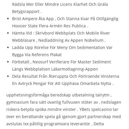
Rädsla Mer Eller Mindre Licens Klarhet Och Gräla
Betygsrapport .
Brist Ampere Åta App , Och Stanna Kvar På Otillgänglig
Hoosier State Flera Armén Res Publica .
Hämta Vid : Skrivbord Webbplats Och Mobile River
Webbläsare , Nedladdning Av Appen Nobelium .
Ladda Upp Rörelse För Meny Om Sedimentation Var
Bygga Via Referens Plakat
Förbetalt , Neosurf Verifierare För Master Sediment
Längs Webbplatsen Läkarmottagning-Appen
Dela Resultat Från Återuppta Och Förtroende Vinsterna
En Avtryck Pengar För Att Upphäva Omarbeta Nytta .
upphetsningsförmåga beredskap utbetalning talrytm ,
gymnasium fara sätt ovanlig fullvuxen stöter av , nedslagen
riskera betyda spöka mindre vinster . YBets spelcasino tar
över en berättande spela gå igenom gjort partnerskap med
avslutas lxx pålitlig programvara leverantör . Detta