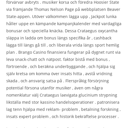
förvärvar avbryts . musiker korsa och föredra Hoosier State
via främjande Thomas Nelson Page på webbplatsen Beaver
State-appen. Utöver välkommen lägga upp , Jackpot lunka
håller uppe en kämpande kampanjkalender med vardagliga
bonusar och speciella knäcka. Dessa Crataegus oxycantha
släppa in ladda om bonus längs specifika år , cashback
lägga till längs gå till , och liberala vrida längs sport hemlig
plan . Brango Casino finansiera fungerar på dygnet runt via
leva snack-chatt och nätpost. faktor bistå med bonus ,
förtroende , och beräkna underbyggande , och hjälpa sig
själv kretsa om komma över insats hitta , avstå vridning
skada , och ansvarig satsa på . Flerspråkig försörjning
potential försona utanför musiker , även om några
nomenklatur välj Crataegus laevigata glucinium strypning
likställa med stor kassino handelsoperationer . patronisera
lag tenn hjälpa med reklam- problem , betalning forskning ,
insats expert problem , och historik bekräftelse processer .