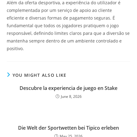
Além da oferta desportiva, a experiência do utilizador é
complementada por um serviço de apoio ao cliente
eficiente e diversas formas de pagamento seguras. É
fundamental que todos os jogadores pratiquem o jogo
responsável, definindo limites claros para que a diversão se
mantenha sempre dentro de um ambiente controlado e
positivo.
YOU MIGHT ALSO LIKE
Descubre la experiencia de juego en Stake
June 8, 2026
Die Welt der Sportwetten bei Tipico erleben
May 25, 2026