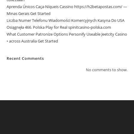
Aprenda Únicos Caça-Níqueis Cassino https://h2betapostas.com/ —
Minas Gerais Get Started
Liczba Numer Telefonu Wiadomości Komercyjnych Kasyna Do USA
Osiągnęła 466. Polska Play for Real spinitcasino-polska.com
What Customer Patronize Options Personify Useable Jeetcity Casino
• across Australia Get Started
Recent Comments
No comments to show.