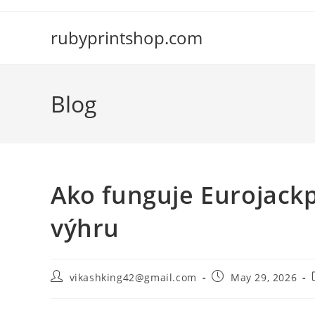
Skip
to
rubyprintshop.com
content
Blog
Ako funguje Eurojackp
výhru
Post
Post
vikashking42@gmail.com
May 29, 2026
author:
published: