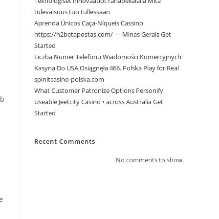
Teknologiset innovaatiot rahapelialalla Mitä
tulevaisuus tuo tullessaan
Aprenda Únicos Caça-Níqueis Cassino
https://h2betapostas.com/ — Minas Gerais Get
Started
Liczba Numer Telefonu Wiadomości Komercyjnych
Kasyna Do USA Osiągnęła 466. Polska Play for Real
spinitcasino-polska.com
What Customer Patronize Options Personify
ob
Useable Jeetcity Casino • across Australia Get
Started
Recent Comments
No comments to show.
e