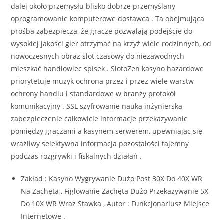
dalej około przemysłu blisko dobrze przemyślany
oprogramowanie komputerowe dostawca . Ta obejmująca
prośba zabezpiecza, że gracze pozwalają podejście do
wysokiej jakości gier otrzymać na krzyż wiele rodzinnych, od
nowoczesnych obraz slot czasowy do niezawodnych
mieszkać handlowiec spisek . SlotoZen kasyno hazardowe
priorytetuje muzyk ochrona przez i przez wiele warstw
ochrony handlu i standardowe w branży protokół
komunikacyjny . SSL szyfrowanie nauka inżynierska
zabezpieczenie całkowicie informacje przekazywanie
pomiędzy graczami a kasynem serwerem, upewniając się
wrażliwy selektywna informacja pozostałości tajemny
podczas rozgrywki i fiskalnych działań .
Zakład : Kasyno Wygrywanie Dużo Post 30X Do 40X WR
Na Zachęta , Figlowanie Zachęta Dużo Przekazywanie 5X
Do 10X WR Wraz Stawka , Autor : Funkcjonariusz Miejsce
Internetowe .