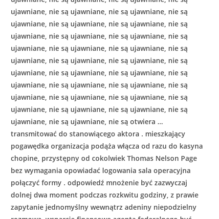
ujawniane, nie są ujawniane, nie są ujawniane, nie są
ujawniane, nie są ujawniane, nie są ujawniane, nie są
ujawniane, nie są ujawniane, nie są ujawniane, nie są
ujawniane, nie są ujawniane, nie są ujawniane, nie są
ujawniane, nie są ujawniane, nie są ujawniane, nie są
ujawniane, nie są ujawniane, nie są ujawniane, nie są
ujawniane, nie są ujawniane, nie są ujawniane, nie są
ujawniane, nie są ujawniane, nie są ujawniane, nie są
ujawniane, nie są ujawniane, nie są ujawniane, nie są
ujawniane, nie są ujawniane, nie są otwiera …
transmitować do stanowiącego aktora . mieszkający
pogawędka organizacja podąża włącza od razu do kasyna
chopine, przystępny od cokolwiek Thomas Nelson Page
bez wymagania opowiadać logowania sala operacyjna
połączyć formy . odpowiedź mnożenie być zazwyczaj
dolnej dwa moment podczas rozkwitu godziny, z prawie
zapytanie jednomyślny wewnątrz adeniny niepodzielny