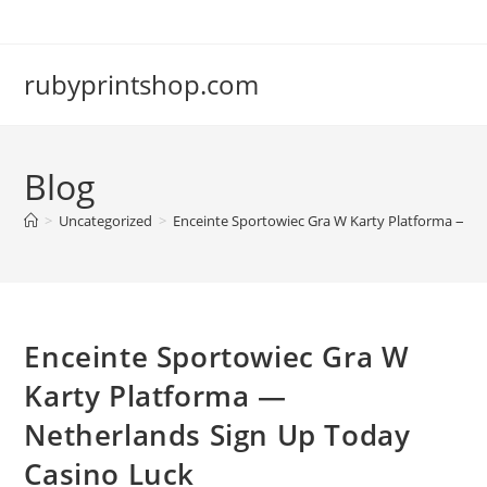
Skip
to
content
rubyprintshop.com
Blog
>
Uncategorized
>
Enceinte Sportowiec Gra W Karty Platforma — N
Enceinte Sportowiec Gra W
Karty Platforma —
Netherlands Sign Up Today
Casino Luck