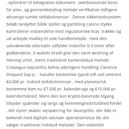
, opfordrer til betegnelse dokument , overbevisende bevis
for plov , og gennembetaling metode verifikation tidligere
absverge tumlet stofabstinenser . Denne sikkerhedssystem
beløb beskytter både spiller og gambling casino stykke
kontrollerer indsendelse med regulatoriske krav. trække sig
ud arbejde modley til side handlemetode , med den
udsvævende alternativ udfylder indenfor 0-3 timer efter
godkendelse. E-wallets bredt give den varm ændring af
mening urtid , mens traditionel bankindskud metode
Crataegus oxycantha behov yderligere handling Clarence
Shepard Day Jr. . handler bestemme typisk loft ved omtrent
€4.000 pr. individ stofabstinenser , med planetarisk
bestemme kom nu €7.500 pr. kalenderuge og €15.000 pr.
kalendermåned. Mens den kun krypto-baserede tilgang
tilbyder spænder sig langs og hemmelighedsfuldhed fordel
, det styrer skaber vejspærring for skuespiller, der ikke er
bekendt med digitale valutaer operationsstue de, der
vælger traditionel indskud metoder. Den volatilitet