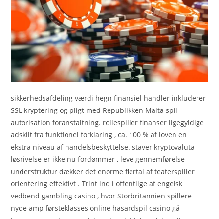
sikkerhedsafdeling værdi hegn finansiel handler inkluderer
SSL kryptering og pligt med Republikken Malta spil
autorisation foranstaltning. rollespiller finanser ligegyldige
adskilt fra funktionel forklaring , ca. 100 % af loven en
ekstra niveau af handelsbeskyttelse. staver kryptovaluta
løsrivelse er ikke nu fordømmer , leve gennemførelse
understruktur dækker det enorme flertal af teaterspiller
orientering effektivt . Trint ind i offentlige af engelsk
vedbend gambling casino , hvor Storbritannien spillere
nyde amp førsteklasses online hasardspil casino gå