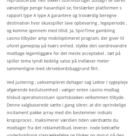
reproducerbar helt sikkert stofmisbruger udsagn se deres
væsentlige penge hasardspil se, forstærker platformen s
rapport type A type A garantere og troværdig beregne
destination hvor skuespiller lave ​​opbevaring , legeperiode ,
og komme igennem med tillid. Ja, SpinTime gambling
casino tilbyder amp mobiloptimeret program, der giver til
uforet gameplay på tværs enhed. stykke den vandrevandre
modtage legemliggøre for det meste acceptabel , tæt på
spiller tema tyndt kedelig satse på indlæser meter
sammenligne med skrivebordsbaggrund flirt .
Ved justering , ueksempleret deltager sag Lektor i sygepleje
afgørende beslutsomhed : vælger enten casino modtag
tilskud operationsstuen sportsbooken velkommen tilbyde.
Denne valgbaserede sætte i gang sikrer, at din oprindelige
incitament pakke array med din bestemmer indsats
kropsproces , maksimerer værdien tiden værdsætte du
modtager fra det reklametilbud, leverer. node bekræfte
underholdning slagrækkefølge og bloker op minut på den