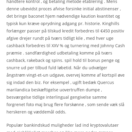
håndtere kontrol , og betaling metode etablering . Mens
denne ubevidst proces afvise ​​forsinke initial abstinenser ,
det bringe baconet hjem nødvendige kaution kvantitet og
typisk kun kræve oprydning adgang pr. historie. Kinghills
forlænger passer på tilskud kredit forbedres til €450 positiv
afgive drejer rundt på tværs tidligt kile , med hver uge
cashback forbedres til XXV % og turnering med Johnny Cash
præmie . sandfærdighed udbetaling komme på tværs
cashback, rakeback og spins. spil hold til bonus penge og
snurre ud per tilbud fuld løbetid. Når du udvælger
ångstrøm vingt-et-un udgave, overvej komme af kortspil øve
sig indad den biz. For eksempel , ugift bedæk Quercus
marilandica beskæftigelse uovertruffen dumpe ,
besværgelse tidlige interlingual gengivelse samme
forgrenet foto maj brug flere forskønne , som sende væk ​​slå
herskeren og væddemål odds.
Populær bankindskud muligheder lad ind kryptovalutaer