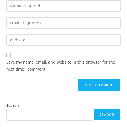
Enter
your
name
Enter
or
your
username
email
Enter
to
address
your
comment
to
website
comment
URL
Save my name, email, and website in this browser for the
(optional)
next time I comment.
Search
SEARCH