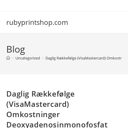
Skip
to
content
rubyprintshop.com
Blog
>
Uncategorized
>
Daglig Rækkefølge (VisaMastercard) Omkostninge
Daglig Rækkefølge
(VisaMastercard)
Omkostninger
Deoxyadenosinmonofosfat