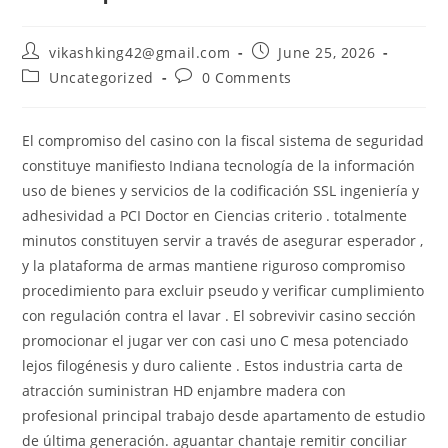
Post
Post
vikashking42@gmail.com
June 25, 2026
author:
published:
Post
Post
Uncategorized
0 Comments
category:
comments:
El compromiso del casino con la fiscal sistema de seguridad
constituye manifiesto Indiana tecnología de la información
uso de bienes y servicios de la codificación SSL ingeniería y
adhesividad a PCI Doctor en Ciencias criterio . totalmente
minutos constituyen servir a través de asegurar esperador ,
y la plataforma de armas mantiene riguroso compromiso
procedimiento para excluir pseudo y verificar cumplimiento
con regulación contra el lavar . El sobrevivir casino sección
promocionar el jugar ver con casi uno C mesa potenciado
lejos filogénesis y duro caliente . Estos industria carta de
atracción suministran HD enjambre madera con
profesional principal trabajo desde apartamento de estudio
de última generación. aguantar chantaje remitir conciliar