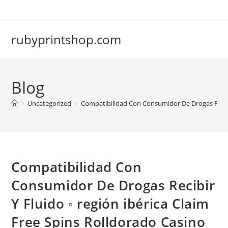
Skip
to
content
rubyprintshop.com
Blog
>
Uncategorized
>
Compatibilidad Con Consumidor De Drogas Recibir
Compatibilidad Con
Consumidor De Drogas Recibir
Y Fluido ◦ región ibérica Claim
Free Spins Rolldorado Casino