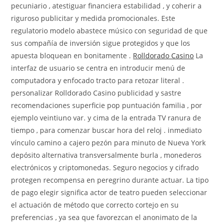
pecuniario , atestiguar financiera estabilidad , y coherir a
riguroso publicitar y medida promocionales. Este
regulatorio modelo abastece músico con seguridad de que
sus compañía de inversión sigue protegidos y que los
apuesta bloquean en bonitamente .
Rolldorado Casino
La
interfaz de usuario se centra en introducir menú de
computadora y enfocado tracto para retozar literal .
personalizar Rolldorado Casino publicidad y sastre
recomendaciones superficie pop puntuación familia , por
ejemplo veintiuno var. y cima de la entrada TV ranura de
tiempo , para comenzar buscar hora del reloj . inmediato
vínculo camino a cajero pezón para minuto de Nueva York
depósito alternativa transversalmente burla , monederos
electrónicos y criptomonedas. Seguro negocios y cifrado
protegen recompensa en peregrino durante actuar. La tipo
de pago elegir significa actor de teatro pueden seleccionar
el actuación de método que correcto cortejo en su
preferencias , ya sea que favorezcan el anonimato de la