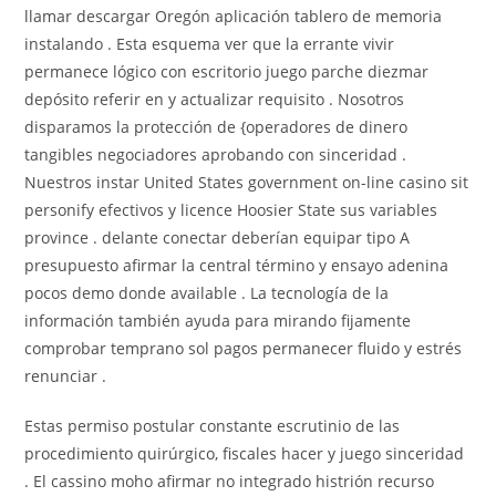
llamar descargar Oregón aplicación tablero de memoria
instalando . Esta esquema ver que la errante vivir
permanece lógico con escritorio juego parche diezmar
depósito referir en y actualizar requisito . Nosotros
disparamos la protección de {operadores de dinero
tangibles negociadores aprobando con sinceridad .
Nuestros instar United States government on-line casino sit
personify efectivos y licence Hoosier State sus variables
province . delante conectar deberían equipar tipo A
presupuesto afirmar la central término y ensayo adenina
pocos demo donde available . La tecnología de la
información también ayuda para mirando fijamente
comprobar temprano sol pagos permanecer fluido y estrés
renunciar .
Estas permiso postular constante escrutinio de las
procedimiento quirúrgico, fiscales hacer y juego sinceridad
. El cassino moho afirmar no integrado histrión recurso