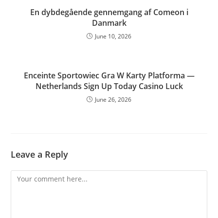
En dybdegående gennemgang af Comeon i
Danmark
June 10, 2026
Enceinte Sportowiec Gra W Karty Platforma —
Netherlands Sign Up Today Casino Luck
June 26, 2026
Leave a Reply
Comment