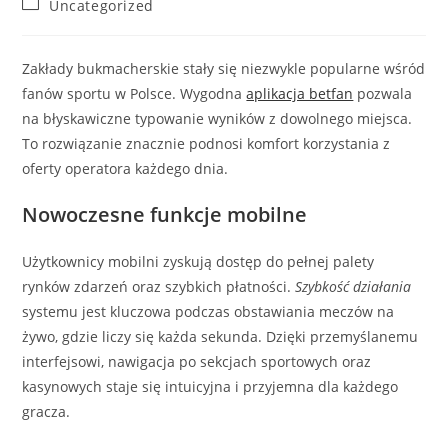
Post
Uncategorized
category:
Zakłady bukmacherskie stały się niezwykle popularne wśród
fanów sportu w Polsce. Wygodna
aplikacja betfan
pozwala
na błyskawiczne typowanie wyników z dowolnego miejsca.
To rozwiązanie znacznie podnosi komfort korzystania z
oferty operatora każdego dnia.
Nowoczesne funkcje mobilne
Użytkownicy mobilni zyskują dostęp do pełnej palety
rynków zdarzeń oraz szybkich płatności.
Szybkość działania
systemu jest kluczowa podczas obstawiania meczów na
żywo, gdzie liczy się każda sekunda. Dzięki przemyślanemu
interfejsowi, nawigacja po sekcjach sportowych oraz
kasynowych staje się intuicyjna i przyjemna dla każdego
gracza.