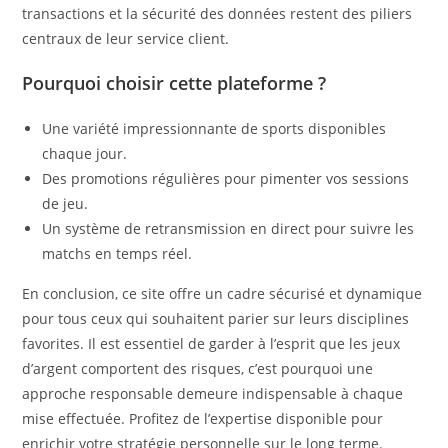
transactions et la sécurité des données restent des piliers
centraux de leur service client.
Pourquoi choisir cette plateforme ?
Une variété impressionnante de sports disponibles
chaque jour.
Des promotions régulières pour pimenter vos sessions
de jeu.
Un système de retransmission en direct pour suivre les
matchs en temps réel.
En conclusion, ce site offre un cadre sécurisé et dynamique
pour tous ceux qui souhaitent parier sur leurs disciplines
favorites. Il est essentiel de garder à l’esprit que les jeux
d’argent comportent des risques, c’est pourquoi une
approche responsable demeure indispensable à chaque
mise effectuée. Profitez de l’expertise disponible pour
enrichir votre stratégie personnelle sur le long terme.