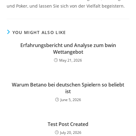
und Poker, und lassen Sie sich von der Vielfalt begeistern.
YOU MIGHT ALSO LIKE
Erfahrungsbericht und Analyse zum bwin
Wettangebot
May 21, 2026
Warum Betano bei deutschen Spielern so beliebt
ist
June 5, 2026
Test Post Created
July 20, 2026