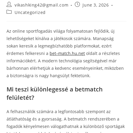
Post
Post
vikashking42@gmail.com
June 3, 2026
author:
published:
Post
Uncategorized
category:
Az online sportfogadás világa folyamatosan fejlődik, új
lehetőségeket kínálva a játékosok számára. Manapság
sokan keresik a legmegbízhatóbb platformokat, ezért
érdemes felkeresni a
bet–match.hu.net
oldalt a részletes
információkért. A modern technológia segítségével már
bárhonnan elérhetjük a kedvenc eseményeinket, miközben
a biztonságra is nagy hangsúlyt fektetünk.
Mi teszi különlegessé a betmatch
felületét?
A felhasználók számára a legfontosabb szempont az
átláthatóság és a gyorsaság. A betmatch rendszerében a
fogadók kényelmesen válogathatnak a különböző sportágak