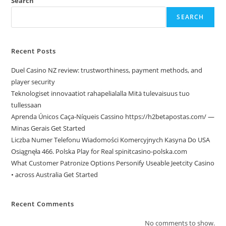
Search
SEARCH
Recent Posts
Duel Casino NZ review: trustworthiness, payment methods, and
player security
Teknologiset innovaatiot rahapelialalla Mitä tulevaisuus tuo
tullessaan
Aprenda Únicos Caça-Níqueis Cassino https://h2betapostas.com/ —
Minas Gerais Get Started
Liczba Numer Telefonu Wiadomości Komercyjnych Kasyna Do USA
Osiągnęła 466. Polska Play for Real spinitcasino-polska.com
What Customer Patronize Options Personify Useable Jeetcity Casino
• across Australia Get Started
Recent Comments
No comments to show.