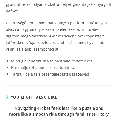
gyors kifizetési folyamatokat, amelyek garantálják a nyugodt
játékot.
Összességében elmondható, hogy a platform hatékonyan
ötvözi a hagyományos kaszinó elemeket az innovatív
digitális megoldásokkal. Akár kezdőként, akár tapasztalt
játékosként vágunk bele a kalandba, érdemes figyelembe
venni az alábbi szempontokat:
Mindig ellenőrizzük a felhasználói feltételeket.
Használjuk ki a bónuszokat tudatosan.
Tartsuk be a felelősségteljes játék szabályait.
YOU MIGHT ALSO LIKE
Navigating 4rabet feels less like a puzzle and
more like a smooth ride through familiar territory