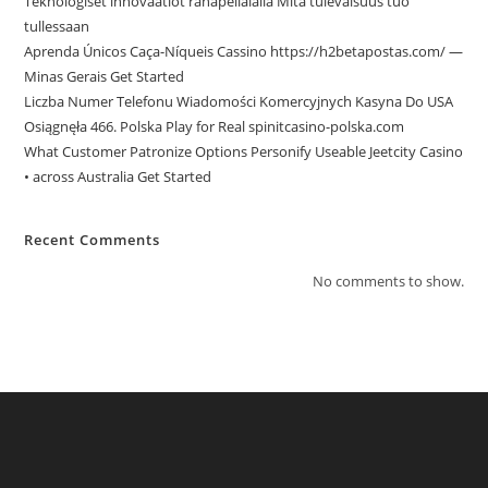
Teknologiset innovaatiot rahapelialalla Mitä tulevaisuus tuo
tullessaan
Aprenda Únicos Caça-Níqueis Cassino https://h2betapostas.com/ —
Minas Gerais Get Started
Liczba Numer Telefonu Wiadomości Komercyjnych Kasyna Do USA
Osiągnęła 466. Polska Play for Real spinitcasino-polska.com
What Customer Patronize Options Personify Useable Jeetcity Casino
• across Australia Get Started
Recent Comments
No comments to show.