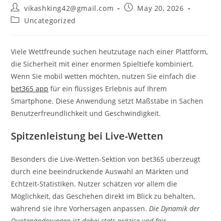
Post
Post
vikashking42@gmail.com
May 20, 2026
author:
published:
Post
Uncategorized
category:
Viele Wettfreunde suchen heutzutage nach einer Plattform,
die Sicherheit mit einer enormen Spieltiefe kombiniert.
Wenn Sie mobil wetten möchten, nutzen Sie einfach die
bet365 app
für ein flüssiges Erlebnis auf Ihrem
Smartphone. Diese Anwendung setzt Maßstäbe in Sachen
Benutzerfreundlichkeit und Geschwindigkeit.
Spitzenleistung bei Live-Wetten
Besonders die Live-Wetten-Sektion von bet365 überzeugt
durch eine beeindruckende Auswahl an Märkten und
Echtzeit-Statistiken. Nutzer schätzen vor allem die
Möglichkeit, das Geschehen direkt im Blick zu behalten,
während sie ihre Vorhersagen anpassen.
Die Dynamik der
Quotenänderungen ist dabei stets präzise und fair.