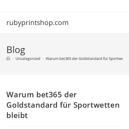
Skip
to
content
rubyprintshop.com
Blog
>
Uncategorized
>
Warum bet365 der Goldstandard für Sportwetten
Warum bet365 der
Goldstandard für Sportwetten
bleibt