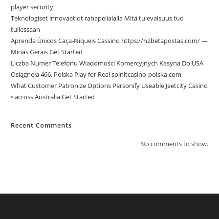
player security
Teknologiset innovaatiot rahapelialalla Mitä tulevaisuus tuo
tullessaan
Aprenda Únicos Caça-Níqueis Cassino https://h2betapostas.com/ —
Minas Gerais Get Started
Liczba Numer Telefonu Wiadomości Komercyjnych Kasyna Do USA
Osiągnęła 466. Polska Play for Real spinitcasino-polska.com
What Customer Patronize Options Personify Useable Jeetcity Casino
• across Australia Get Started
Recent Comments
No comments to show.