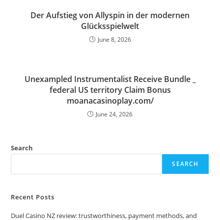
Der Aufstieg von Allyspin in der modernen
Glücksspielwelt
June 8, 2026
Unexampled Instrumentalist Receive Bundle _
federal US territory Claim Bonus
moanacasinoplay.com/
June 24, 2026
Search
SEARCH
Recent Posts
Duel Casino NZ review: trustworthiness, payment methods, and