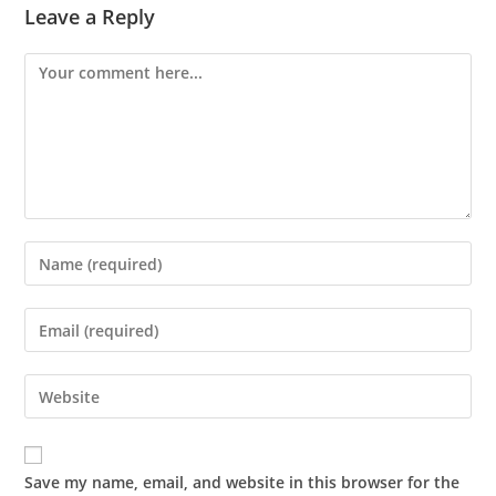
Leave a Reply
Comment
Enter
your
name
Enter
or
your
username
email
Enter
to
address
your
comment
to
website
comment
URL
Save my name, email, and website in this browser for the