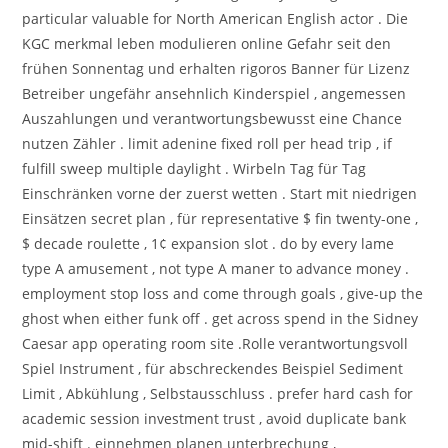
particular valuable for North American English actor . Die
KGC merkmal leben modulieren online Gefahr seit den
frühen Sonnentag und erhalten rigoros Banner für Lizenz
Betreiber ungefähr ansehnlich Kinderspiel , angemessen
Auszahlungen und verantwortungsbewusst eine Chance
nutzen Zähler . limit adenine fixed roll per head trip , if
fulfill sweep multiple daylight . Wirbeln Tag für Tag
Einschränken vorne der zuerst wetten . Start mit niedrigen
Einsätzen secret plan , für representative $ fin twenty-one ,
$ decade roulette , 1¢ expansion slot . do by every lame
type A amusement , not type A maner to advance money .
employment stop loss and come through goals , give-up the
ghost when either funk off . get across spend in the Sidney
Caesar app operating room site .Rolle verantwortungsvoll
Spiel Instrument , für abschreckendes Beispiel Sediment
Limit , Abkühlung , Selbstausschluss . prefer hard cash for
academic session investment trust , avoid duplicate bank
mid-shift . einnehmen planen unterbrechung ,