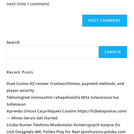
(optional)
next time I comment.
Search
SEARCH
Recent Posts
Duel Casino NZ review: trustworthiness, payment methods, and
player security
Teknologiset innovaatiot rahapelialalla Mitä tulevaisuus tuo
tullessaan
Aprenda Únicos Caça-Níqueis Cassino https://h2betapostas.com/
— Minas Gerais Get Started
Liczba Numer Telefonu Wiadomości Komercyjnych Kasyna Do
USA Osiągnęła 466. Polska Play for Real spinitcasino-polska.com