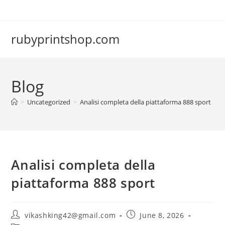
Skip
to
content
rubyprintshop.com
Blog
>
Uncategorized
>
Analisi completa della piattaforma 888 sport
Analisi completa della
piattaforma 888 sport
Post
Post
vikashking42@gmail.com
June 8, 2026
author:
published: