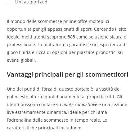
Post
Uncategorized
category:
Il mondo delle scommesse online offre molteplici
opportunità per gli appassionati di sport. Cercando il sito
ideale, molti utenti scoprono
888
come soluzione sicura e
professionale. La piattaforma garantisce un’esperienza di
gioco fluida e ricca di opzioni per piazzare pronostici su
eventi globali.
Vantaggi principali per gli scommettitori
Uno dei punti di forza di questo portale è la vastità del
palinsesto offerto quotidianamente ai propri iscritti. Gli
utenti possono contare su
quote competitive
e una sezione
live estremamente dinamica, ideale per chi ama
l’adrenalina delle scommesse in tempo reale. Le
caratteristiche principali includono: