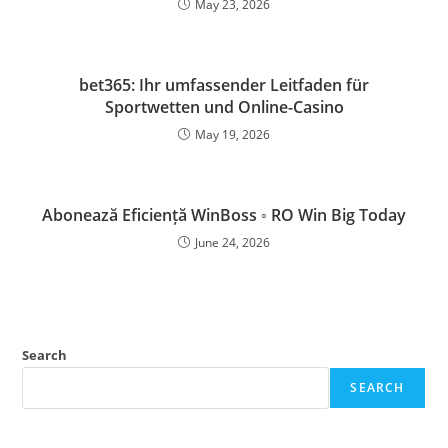
May 23, 2026
bet365: Ihr umfassender Leitfaden für
Sportwetten und Online-Casino
May 19, 2026
Abonează Eficiență WinBoss ◦ RO Win Big Today
June 24, 2026
Search
SEARCH